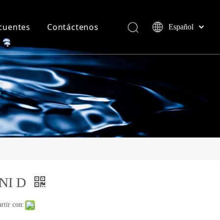
cuentes
Contáctenos
Español
English
العربية
NI D
rtir con: