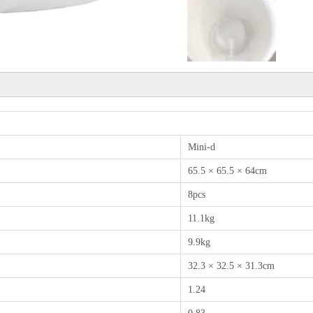
Mini-d
65.5 × 65.5 × 64cm
8pcs
11.1kg
9.9kg
32.3 × 32.5 × 31.3cm
1.24