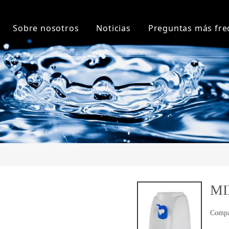
Sobre nosotros
Noticias
Preguntas más fre
ador de agua de carga superior
Sobre nosotros
Noticias de la compañía
dor de agua de carga inferior
Nuestra historia
Noticias de la Industria
ador de agua Pou
Fábrica
dor de agua y piezas
Honor
para botella de agua
ador MINI
MI
Compa