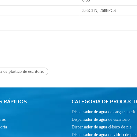
0.83
336CTN, 2688PCS
 de plástico de escritorio
S RÁPIDOS
CATEGORIA DE PRODUCT
Dispensador de agua de carga superio
ros
Dispensador de agua de escritorio
toria
Dispensador de agua clásico de pie
Dispensador de agua de vidrio de pie