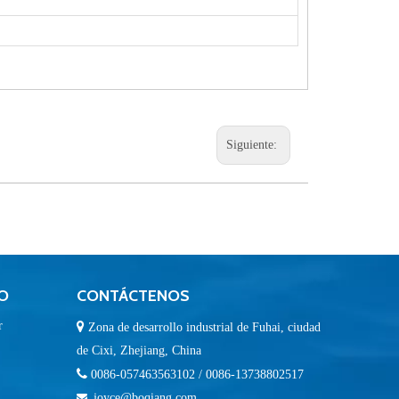
Siguiente:
O
CONTÁCTENOS
r

Zona de desarrollo industrial de Fuhai, ciudad
de Cixi, Zhejiang, China

0086-057463563102 / 0086-13738802517
joyce@boqiang.com
