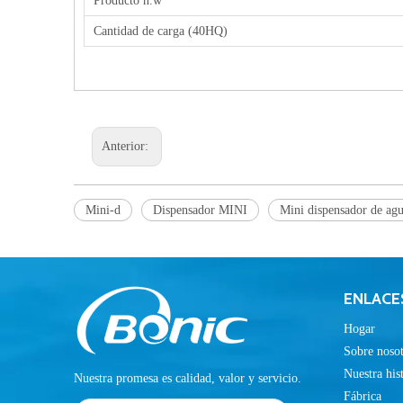
Producto n.w
Cantidad de carga (40HQ)
Anterior:
Mini-d
Dispensador MINI
Mini dispensador de agua
ENLACE
Hogar
Sobre nosot
Nuestra his
Nuestra promesa es calidad, valor y servicio.
Fábrica