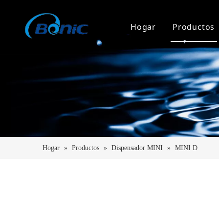
Hogar
Productos
Dispens
Dispensa
Dispens
Purifica
Soporte 
Hogar
»
Productos
»
Dispensador MINI
»
MINI D
Dispens