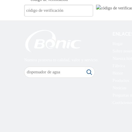
ENLACE
Hogar
Sobre nosot
Nuestra his
Nuestra promesa es calidad, valor y servicio.
Fábrica
Honor
Productos
Noticias
Preguntas m
Contácteno