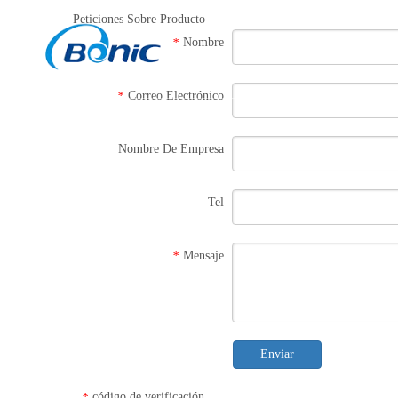
Peticiones Sobre Producto
Nombre
*
Hogar
Produ
Di
Correo Electrónico
*
Di
Nombre De Empresa
D
Tel
Pu
So
Mensaje
*
D
Enviar
código de verificación
*