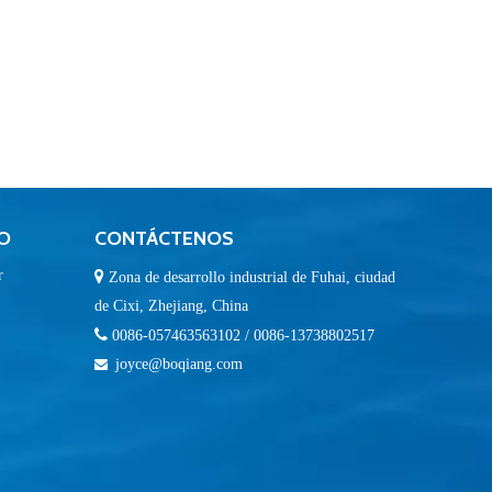
O
CONTÁCTENOS
r

Zona de desarrollo industrial de Fuhai, ciudad
de Cixi, Zhejiang, China

0086-057463563102 / 0086-13738802517
joyce@boqiang.com
