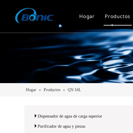
Hogar
Productos
Dispens
Dispensa
Dispens
Purifica
Soporte 
Hogar
»
Productos
»
QY-16L
Dispens
Dispensador de agua de carga superior
Purificador de agua y piezas