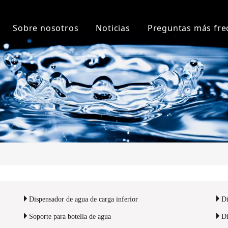
Sobre nosotros
Noticias
Preguntas más fre
ador de agua de carga superior
Sobre nosotros
Noticias de la compañía
dor de agua de carga inferior
Nuestra historia
Noticias de la Industria
ador de agua Pou
Fábrica
dor de agua y piezas
Honor
para botella de agua
ador MINI
Dispensador de agua de carga inferior
Di
Soporte para botella de agua
Di