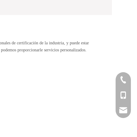
nales de certificación de la industria, y puede estar
, podemos proporcionarle servicios personalizados.
0086-05
0086-137
joyce@bo