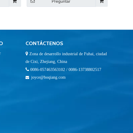
Preguntar
O
CONTÁCTENOS
r

Zona de desarrollo industrial de Fuhai, ciudad
de Cixi, Zhejiang, China

0086-057463563102 / 0086-13738802517
joyce@boqiang.com
