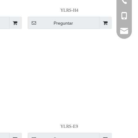
0086-05
YLRS-H4
0086-137
Preguntar
joyce@bo
YLRS-E9