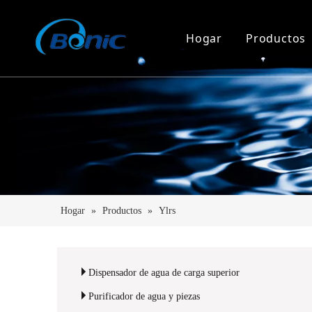
Hogar
Productos
Dispens
Dispensa
Dispens
Purifica
Soporte 
Hogar
»
Productos
»
Ylrs
Dispens
Dispensador de agua de carga superior
Purificador de agua y piezas