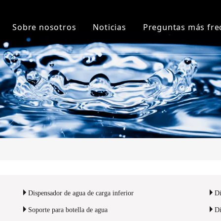
Sobre nosotros
Noticias
Preguntas más fre
ador de agua de carga superior
Sobre nosotros
Noticias de la compañía
dor de agua de carga inferior
Nuestra historia
Noticias de la Industria
ador de agua Pou
Fábrica
dor de agua y piezas
Honor
para botella de agua
ador MINI
Dispensador de agua de carga inferior
Di
Soporte para botella de agua
Di